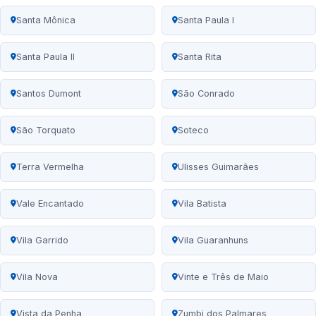
Santa Mônica
Santa Paula I
Santa Paula II
Santa Rita
Santos Dumont
São Conrado
São Torquato
Soteco
Terra Vermelha
Ulisses Guimarães
Vale Encantado
Vila Batista
Vila Garrido
Vila Guaranhuns
Vila Nova
Vinte e Três de Maio
Vista da Penha
Zumbi dos Palmares