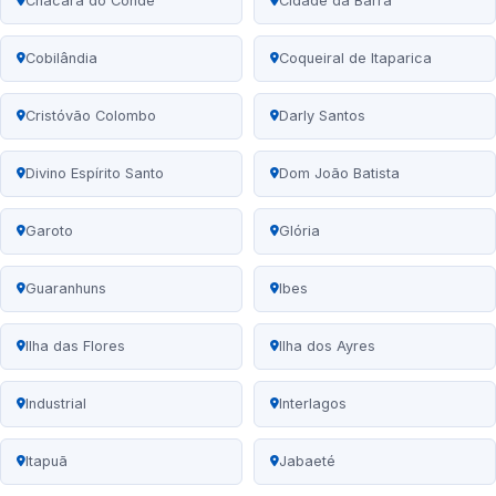
Chácara do Conde
Cidade da Barra
Cobilândia
Coqueiral de Itaparica
Cristóvão Colombo
Darly Santos
Divino Espírito Santo
Dom João Batista
Garoto
Glória
Guaranhuns
Ibes
Ilha das Flores
Ilha dos Ayres
Industrial
Interlagos
Itapuã
Jabaeté