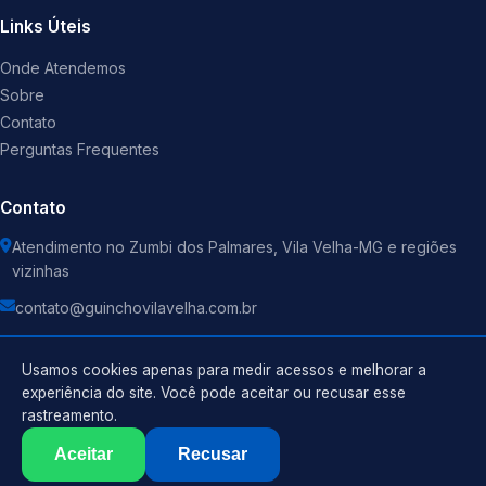
Links Úteis
Onde Atendemos
Sobre
Contato
Perguntas Frequentes
Contato
Atendimento no Zumbi dos Palmares, Vila Velha-MG e regiões
vizinhas
contato@guinchovilavelha.com.br
Usamos cookies apenas para medir acessos e melhorar a
experiência do site. Você pode aceitar ou recusar esse
rastreamento.
Política de Privacidade
©
2026
Guincho
. Todos os direitos reservados.
Termos de Uso
Aceitar
Recusar
Sitemap