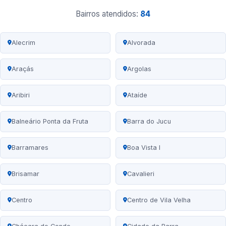
Bairros atendidos:
84
Alecrim
Alvorada
Araçás
Argolas
Aribiri
Ataíde
Balneário Ponta da Fruta
Barra do Jucu
Barramares
Boa Vista I
Brisamar
Cavalieri
Centro
Centro de Vila Velha