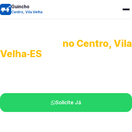
Guincho
Centro, Vila Velha
Guincho 24h
no Centro, Vila
Velha‑ES
Atendimento para remoção veicular.
Profissionais atuando na sua região.
Solicite Já