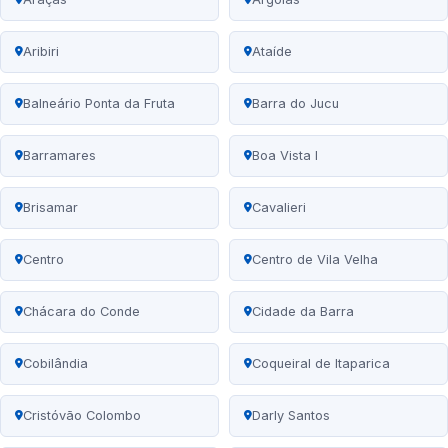
Aribiri
Ataíde
Balneário Ponta da Fruta
Barra do Jucu
Barramares
Boa Vista I
Brisamar
Cavalieri
Centro
Centro de Vila Velha
Chácara do Conde
Cidade da Barra
Cobilândia
Coqueiral de Itaparica
Cristóvão Colombo
Darly Santos