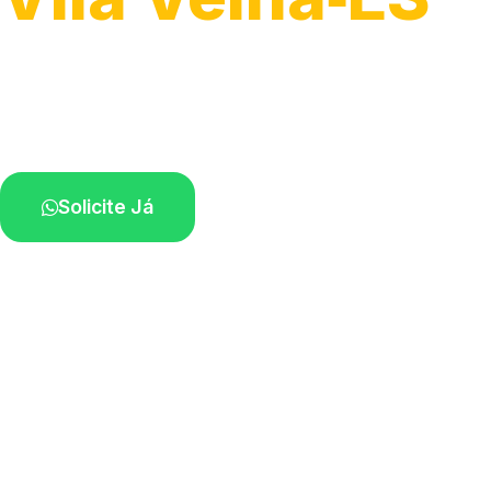
Atendimento para remoção veicular.
Profissionais atuando na sua região.
Solicite Já