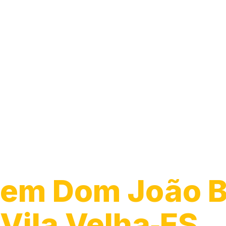
Guincho 24h
em Dom João Ba
Vila Velha‑ES