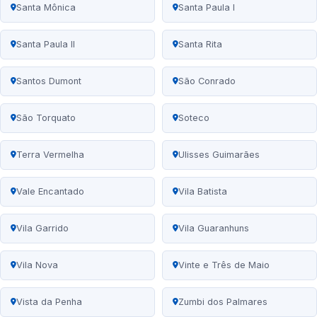
Santa Mônica
Santa Paula I
Santa Paula II
Santa Rita
Santos Dumont
São Conrado
São Torquato
Soteco
Terra Vermelha
Ulisses Guimarães
Vale Encantado
Vila Batista
Vila Garrido
Vila Guaranhuns
Vila Nova
Vinte e Três de Maio
Vista da Penha
Zumbi dos Palmares