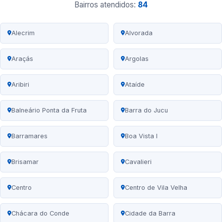
Bairros atendidos:
84
Alecrim
Alvorada
Araçás
Argolas
Aribiri
Ataíde
Balneário Ponta da Fruta
Barra do Jucu
Barramares
Boa Vista I
Brisamar
Cavalieri
Centro
Centro de Vila Velha
Chácara do Conde
Cidade da Barra