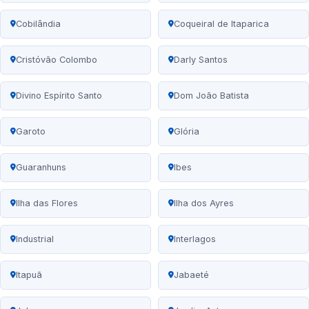
Cobilândia
Coqueiral de Itaparica
Cristóvão Colombo
Darly Santos
Divino Espírito Santo
Dom João Batista
Garoto
Glória
Guaranhuns
Ibes
Ilha das Flores
Ilha dos Ayres
Industrial
Interlagos
Itapuã
Jabaeté