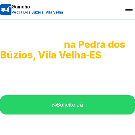
Guincho
Pedra Dos Buzios, Vila Velha
Guincho 24h
na Pedra dos
Búzios, Vila Velha‑ES
Atendimento para remoção veicular.
Profissionais atuando na sua região.
Solicite Já