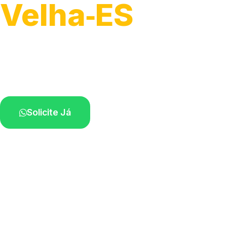
Velha‑ES
Atendimento para remoção veicular.
Profissionais atuando na sua região.
Solicite Já