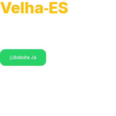
Velha‑ES
Atendimento para remoção veicular.
Profissionais atuando na sua região.
Solicite Já