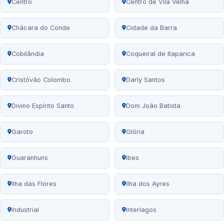
Centro
Centro de Vila Velha
Chácara do Conde
Cidade da Barra
Cobilândia
Coqueiral de Itaparica
Cristóvão Colombo
Darly Santos
Divino Espírito Santo
Dom João Batista
Garoto
Glória
Guaranhuns
Ibes
Ilha das Flores
Ilha dos Ayres
Industrial
Interlagos