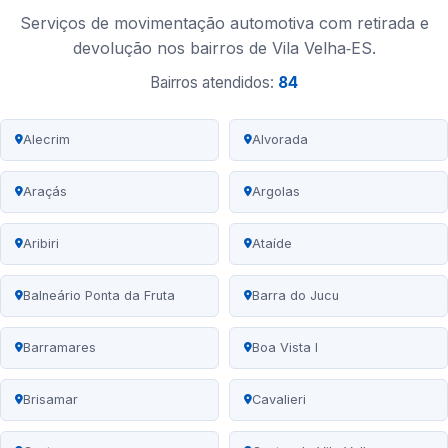
Serviços de movimentação automotiva com retirada e
devolução nos bairros de Vila Velha‑ES.
Bairros atendidos:
84
Alecrim
Alvorada
Araçás
Argolas
Aribiri
Ataíde
Balneário Ponta da Fruta
Barra do Jucu
Barramares
Boa Vista I
Brisamar
Cavalieri