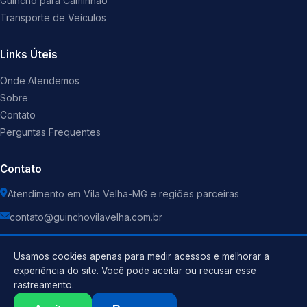
Guincho para Caminhão
Transporte de Veículos
Links Úteis
Onde Atendemos
Sobre
Contato
Perguntas Frequentes
Contato
Atendimento em Vila Velha-MG e regiões parceiras
contato@guinchovilavelha.com.br
Usamos cookies apenas para medir acessos e melhorar a
experiência do site. Você pode aceitar ou recusar esse
rastreamento.
Política de Privacidade
©
2026
Guincho
. Todos os direitos reservados.
Termos de Uso