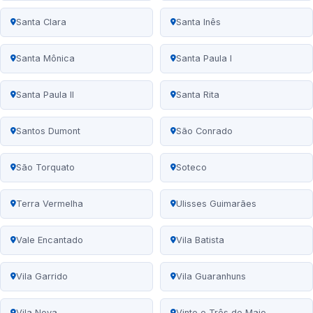
Santa Clara
Santa Inês
Santa Mônica
Santa Paula I
Santa Paula II
Santa Rita
Santos Dumont
São Conrado
São Torquato
Soteco
Terra Vermelha
Ulisses Guimarães
Vale Encantado
Vila Batista
Vila Garrido
Vila Guaranhuns
Vila Nova
Vinte e Três de Maio