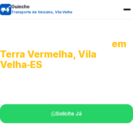
Guincho
Transporte de Veículos, Vila Velha
Transporte de Veículos
em
Terra Vermelha, Vila
Velha‑ES
Recolhimento de veículos em geral.
Equipe especializada na sua localidade.
Solicite Já