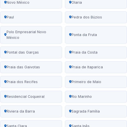
Novo México
Olaria
Paul
Pedra dos Búzios
Polo Empresarial Novo
Ponta da Fruta
México
Pontal das Garças
Praia da Costa
Praia das Gaivotas
Praia de Itaparica
Praia dos Recifes
Primeiro de Maio
Residencial Coqueiral
Rio Marinho
Riviera da Barra
Sagrada Família
Santa Clara
Santa Inês