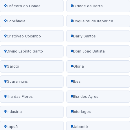
Chácara do Conde
Cidade da Barra
Cobilândia
Coqueiral de Itaparica
Cristóvão Colombo
Darly Santos
Divino Espírito Santo
Dom João Batista
Garoto
Glória
Guaranhuns
Ibes
Ilha das Flores
Ilha dos Ayres
Industrial
Interlagos
Itapuã
Jabaeté