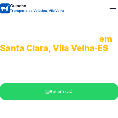
Guincho
Transporte de Veículos, Vila Velha
Transporte de Veículos
em
Santa Clara, Vila Velha‑ES
Recolhimento de veículos em geral.
Equipe especializada na sua localidade.
Solicite Já