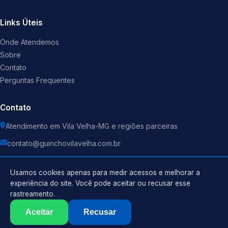
Links Úteis
Onde Atendemos
Sobre
Contato
Perguntas Frequentes
Contato
Atendimento em Vila Velha-MG e regiões parceiras
contato@guinchovilavelha.com.br
Usamos cookies apenas para medir acessos e melhorar a
experiência do site. Você pode aceitar ou recusar esse
rastreamento.
Política de Privacidade
©
2026
Guincho
. Todos os direitos reservados.
Termos de Uso
Aceitar
Recusar
Sitemap