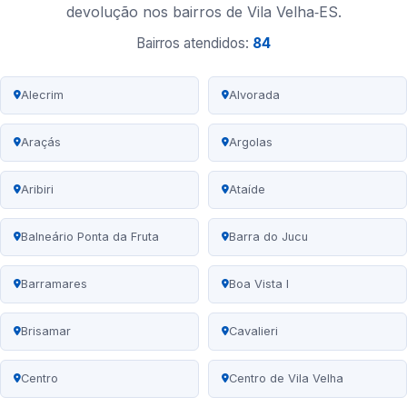
devolução nos bairros de Vila Velha‑ES.
Bairros atendidos:
84
Alecrim
Alvorada
Araçás
Argolas
Aribiri
Ataíde
Balneário Ponta da Fruta
Barra do Jucu
Barramares
Boa Vista I
Brisamar
Cavalieri
Centro
Centro de Vila Velha