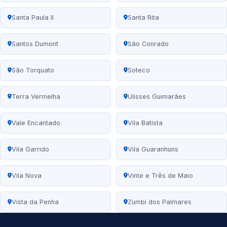
Santa Paula II
Santa Rita
Santos Dumont
São Conrado
São Torquato
Soteco
Terra Vermelha
Ulisses Guimarães
Vale Encantado
Vila Batista
Vila Garrido
Vila Guaranhuns
Vila Nova
Vinte e Três de Maio
Vista da Penha
Zumbi dos Palmares