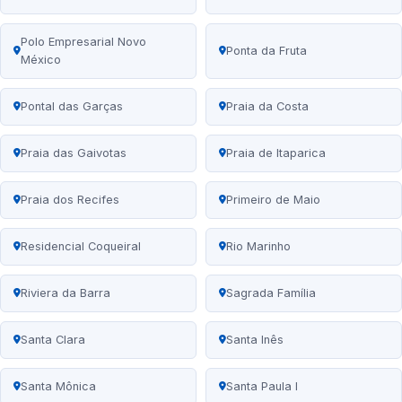
Polo Empresarial Novo
Ponta da Fruta
México
Pontal das Garças
Praia da Costa
Praia das Gaivotas
Praia de Itaparica
Praia dos Recifes
Primeiro de Maio
Residencial Coqueiral
Rio Marinho
Riviera da Barra
Sagrada Família
Santa Clara
Santa Inês
Santa Mônica
Santa Paula I