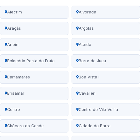
Alecrim
Alvorada
Araçás
Argolas
Aribiri
Ataíde
Balneário Ponta da Fruta
Barra do Jucu
Barramares
Boa Vista I
Brisamar
Cavalieri
Centro
Centro de Vila Velha
Chácara do Conde
Cidade da Barra