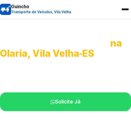
Guincho
Transporte de Veículos, Vila Velha
Transporte de Veículos
na
Olaria, Vila Velha‑ES
Recolhimento de veículos em geral.
Equipe especializada na sua localidade.
Solicite Já