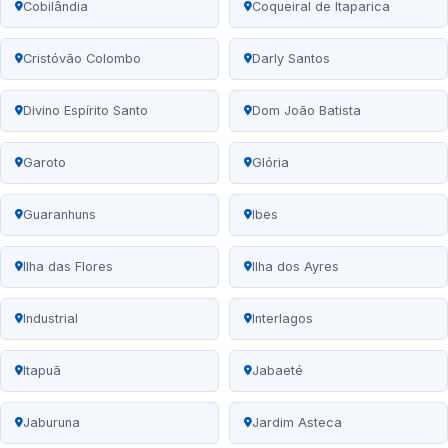
Cobilândia
Coqueiral de Itaparica
Cristóvão Colombo
Darly Santos
Divino Espírito Santo
Dom João Batista
Garoto
Glória
Guaranhuns
Ibes
Ilha das Flores
Ilha dos Ayres
Industrial
Interlagos
Itapuã
Jabaeté
Jaburuna
Jardim Asteca