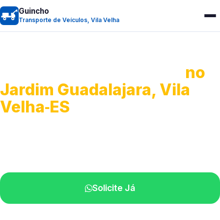
Guincho
Transporte de Veículos, Vila Velha
Transporte de Veículos
no
Jardim Guadalajara, Vila
Velha‑ES
Recolhimento de veículos em geral.
Equipe especializada na sua localidade.
Solicite Já