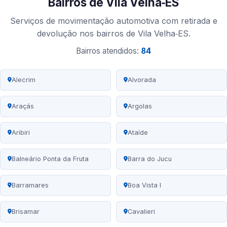
Bairros de Vila Velha‑ES
Serviços de movimentação automotiva com retirada e
devolução nos bairros de Vila Velha‑ES.
Bairros atendidos:
84
Alecrim
Alvorada
Araçás
Argolas
Aribiri
Ataíde
Balneário Ponta da Fruta
Barra do Jucu
Barramares
Boa Vista I
Brisamar
Cavalieri