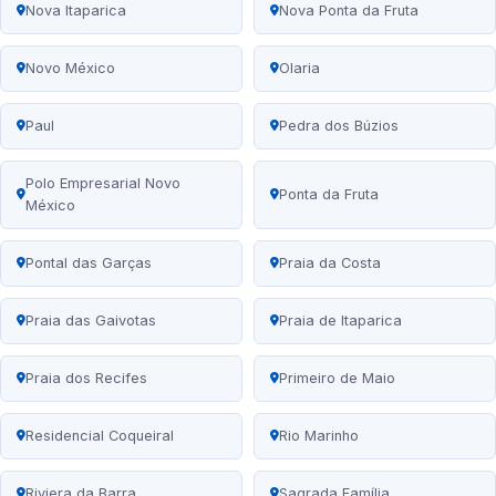
Nova Itaparica
Nova Ponta da Fruta
Novo México
Olaria
Paul
Pedra dos Búzios
Polo Empresarial Novo
Ponta da Fruta
México
Pontal das Garças
Praia da Costa
Praia das Gaivotas
Praia de Itaparica
Praia dos Recifes
Primeiro de Maio
Residencial Coqueiral
Rio Marinho
Riviera da Barra
Sagrada Família