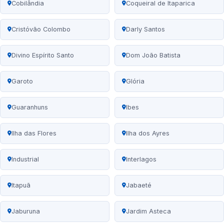
Cobilândia
Coqueiral de Itaparica
Cristóvão Colombo
Darly Santos
Divino Espírito Santo
Dom João Batista
Garoto
Glória
Guaranhuns
Ibes
Ilha das Flores
Ilha dos Ayres
Industrial
Interlagos
Itapuã
Jabaeté
Jaburuna
Jardim Asteca