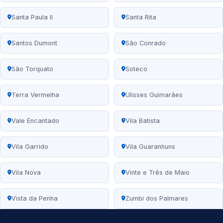
Santa Paula II
Santa Rita
Santos Dumont
São Conrado
São Torquato
Soteco
Terra Vermelha
Ulisses Guimarães
Vale Encantado
Vila Batista
Vila Garrido
Vila Guaranhuns
Vila Nova
Vinte e Três de Maio
Vista da Penha
Zumbi dos Palmares