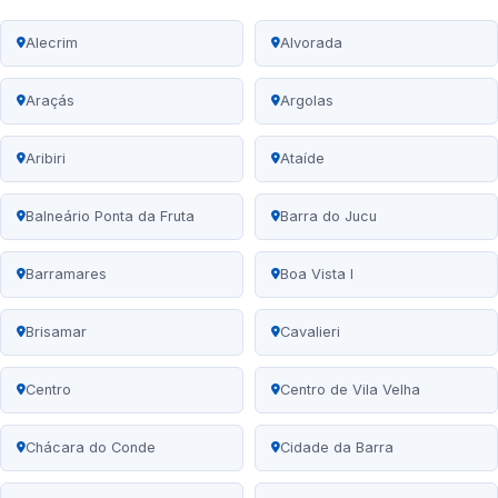
Alecrim
Alvorada
Araçás
Argolas
Aribiri
Ataíde
Balneário Ponta da Fruta
Barra do Jucu
Barramares
Boa Vista I
Brisamar
Cavalieri
Centro
Centro de Vila Velha
Chácara do Conde
Cidade da Barra