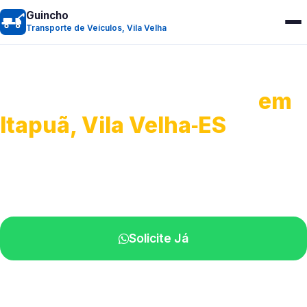
Guincho
Transporte de Veículos, Vila Velha
Transporte de Veículos
em
Itapuã, Vila Velha‑ES
Recolhimento de veículos em geral.
Equipe especializada na sua localidade.
Solicite Já