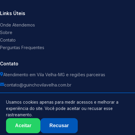
Links Úteis
Onde Atendemos
Sobre
Contato
Perguntas Frequentes
Contato
Atendimento em Vila Velha-MG e regiões parceiras
contato@guinchovilavelha.com.br
Usamos cookies apenas para medir acessos e melhorar a
experiência do site. Você pode aceitar ou recusar esse
rastreamento.
Política de Privacidade
©
2026
Guincho
. Todos os direitos reservados.
Termos de Uso
Aceitar
Recusar
Sitemap