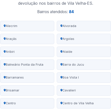
devolução nos bairros de Vila Velha‑ES.
Bairros atendidos:
84
Alecrim
Alvorada
Araçás
Argolas
Aribiri
Ataíde
Balneário Ponta da Fruta
Barra do Jucu
Barramares
Boa Vista I
Brisamar
Cavalieri
Centro
Centro de Vila Velha