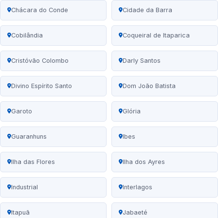
Chácara do Conde
Cidade da Barra
Cobilândia
Coqueiral de Itaparica
Cristóvão Colombo
Darly Santos
Divino Espírito Santo
Dom João Batista
Garoto
Glória
Guaranhuns
Ibes
Ilha das Flores
Ilha dos Ayres
Industrial
Interlagos
Itapuã
Jabaeté