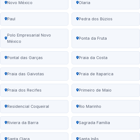
Novo México
Olaria
Paul
Pedra dos Búzios
Polo Empresarial Novo
Ponta da Fruta
México
Pontal das Garças
Praia da Costa
Praia das Gaivotas
Praia de Itaparica
Praia dos Recifes
Primeiro de Maio
Residencial Coqueiral
Rio Marinho
Riviera da Barra
Sagrada Família
Santa Clara
Santa Inês