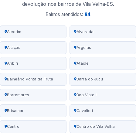
devolução nos bairros de Vila Velha‑ES.
Bairros atendidos:
84
Alecrim
Alvorada
Araçás
Argolas
Aribiri
Ataíde
Balneário Ponta da Fruta
Barra do Jucu
Barramares
Boa Vista I
Brisamar
Cavalieri
Centro
Centro de Vila Velha