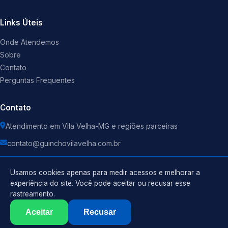
Links Úteis
Onde Atendemos
Sobre
Contato
Perguntas Frequentes
Contato
Atendimento em Vila Velha-MG e regiões parceiras
contato@guinchovilavelha.com.br
Usamos cookies apenas para medir acessos e melhorar a
experiência do site. Você pode aceitar ou recusar esse
rastreamento.
Política de Privacidade
©
2026
Guincho
. Todos os direitos reservados.
Termos de Uso
Aceitar
Recusar
Sitemap