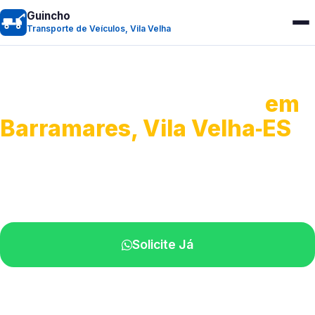
Guincho
Transporte de Veículos, Vila Velha
Transporte de Veículos
em
Barramares, Vila Velha‑ES
Recolhimento de veículos em geral.
Equipe especializada na sua localidade.
Solicite Já