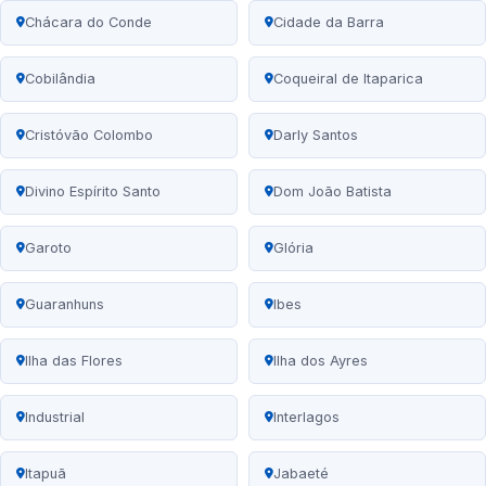
Chácara do Conde
Cidade da Barra
Cobilândia
Coqueiral de Itaparica
Cristóvão Colombo
Darly Santos
Divino Espírito Santo
Dom João Batista
Garoto
Glória
Guaranhuns
Ibes
Ilha das Flores
Ilha dos Ayres
Industrial
Interlagos
Itapuã
Jabaeté