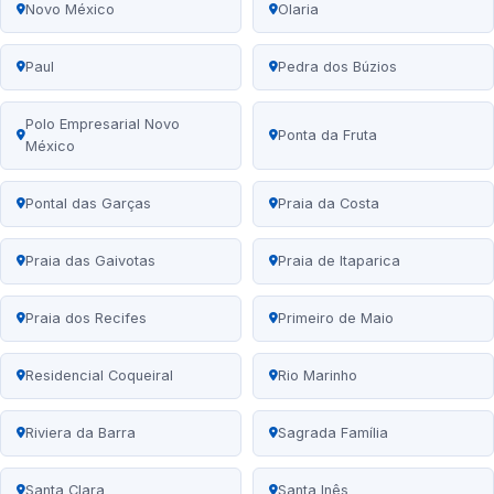
Novo México
Olaria
Paul
Pedra dos Búzios
Polo Empresarial Novo
Ponta da Fruta
México
Pontal das Garças
Praia da Costa
Praia das Gaivotas
Praia de Itaparica
Praia dos Recifes
Primeiro de Maio
Residencial Coqueiral
Rio Marinho
Riviera da Barra
Sagrada Família
Santa Clara
Santa Inês