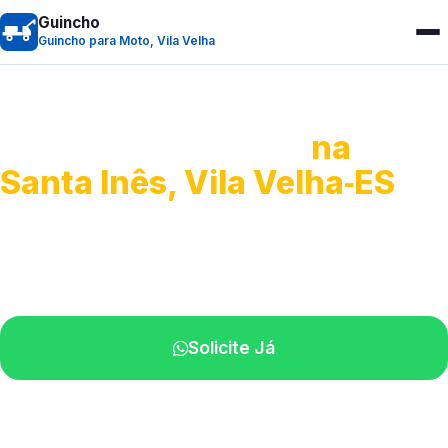
Guincho
Guincho para Moto, Vila Velha
Guincho para Moto
na
Santa Inês, Vila Velha‑ES
Atendimento ágil e remoção de motos.
Equipe disponível próximo a você.
Solicite Já