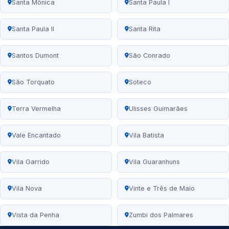
Santa Mônica
Santa Paula I
Santa Paula II
Santa Rita
Santos Dumont
São Conrado
São Torquato
Soteco
Terra Vermelha
Ulisses Guimarães
Vale Encantado
Vila Batista
Vila Garrido
Vila Guaranhuns
Vila Nova
Vinte e Três de Maio
Vista da Penha
Zumbi dos Palmares