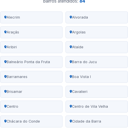
Bairros atendidos:
84
Alecrim
Alvorada
Araçás
Argolas
Aribiri
Ataíde
Balneário Ponta da Fruta
Barra do Jucu
Barramares
Boa Vista I
Brisamar
Cavalieri
Centro
Centro de Vila Velha
Chácara do Conde
Cidade da Barra