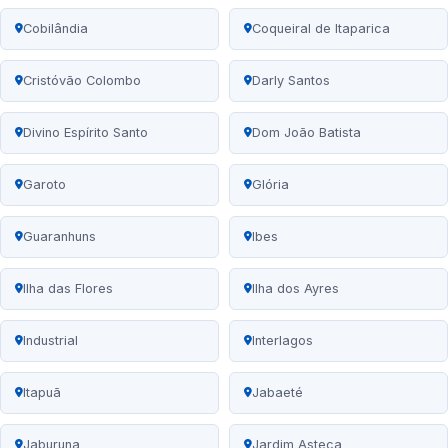
Cobilândia
Coqueiral de Itaparica
Cristóvão Colombo
Darly Santos
Divino Espírito Santo
Dom João Batista
Garoto
Glória
Guaranhuns
Ibes
Ilha das Flores
Ilha dos Ayres
Industrial
Interlagos
Itapuã
Jabaeté
Jaburuna
Jardim Asteca