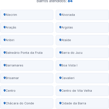
Bairros atendidos:
84
Alecrim
Alvorada
Araçás
Argolas
Aribiri
Ataíde
Balneário Ponta da Fruta
Barra do Jucu
Barramares
Boa Vista I
Brisamar
Cavalieri
Centro
Centro de Vila Velha
Chácara do Conde
Cidade da Barra