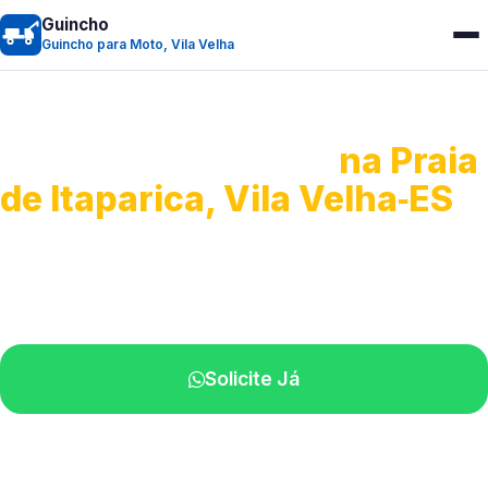
Guincho
Guincho para Moto, Vila Velha
Guincho para Moto
na Praia
de Itaparica, Vila Velha‑ES
Atendimento ágil e remoção de motos.
Equipe disponível próximo a você.
Solicite Já