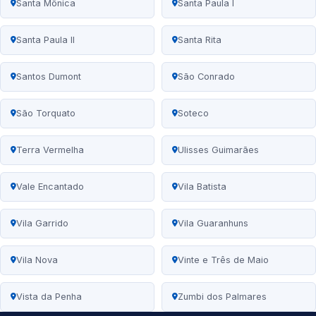
Santa Mônica
Santa Paula I
Santa Paula II
Santa Rita
Santos Dumont
São Conrado
São Torquato
Soteco
Terra Vermelha
Ulisses Guimarães
Vale Encantado
Vila Batista
Vila Garrido
Vila Guaranhuns
Vila Nova
Vinte e Três de Maio
Vista da Penha
Zumbi dos Palmares