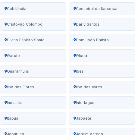
Cobilândia
Coqueiral de Itaparica
Cristóvão Colombo
Darly Santos
Divino Espírito Santo
Dom João Batista
Garoto
Glória
Guaranhuns
Ibes
Ilha das Flores
Ilha dos Ayres
Industrial
Interlagos
Itapuã
Jabaeté
Jaburuna
Jardim Asteca