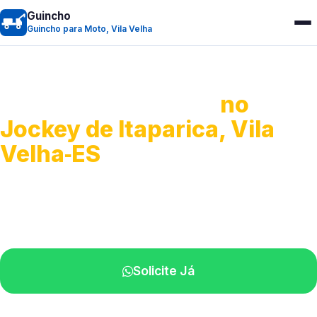
Guincho
Guincho para Moto, Vila Velha
Guincho para Moto
no
Jockey de Itaparica, Vila
Velha‑ES
Atendimento ágil e remoção de motos.
Equipe disponível próximo a você.
Solicite Já