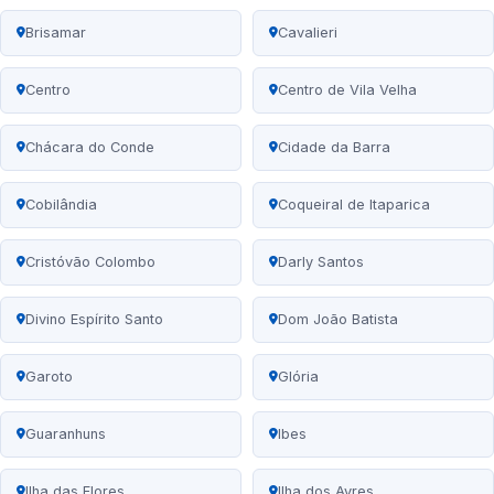
Brisamar
Cavalieri
Centro
Centro de Vila Velha
Chácara do Conde
Cidade da Barra
Cobilândia
Coqueiral de Itaparica
Cristóvão Colombo
Darly Santos
Divino Espírito Santo
Dom João Batista
Garoto
Glória
Guaranhuns
Ibes
Ilha das Flores
Ilha dos Ayres