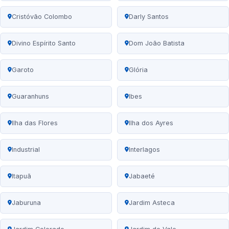
Cristóvão Colombo
Darly Santos
Divino Espírito Santo
Dom João Batista
Garoto
Glória
Guaranhuns
Ibes
Ilha das Flores
Ilha dos Ayres
Industrial
Interlagos
Itapuã
Jabaeté
Jaburuna
Jardim Asteca