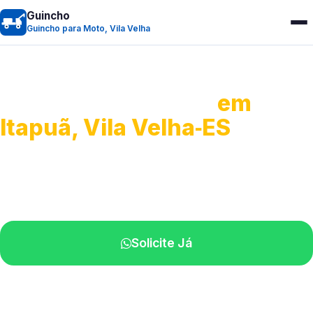
Guincho
Guincho para Moto, Vila Velha
Guincho para Moto
em
Itapuã, Vila Velha‑ES
Atendimento ágil e remoção de motos.
Equipe disponível próximo a você.
Solicite Já