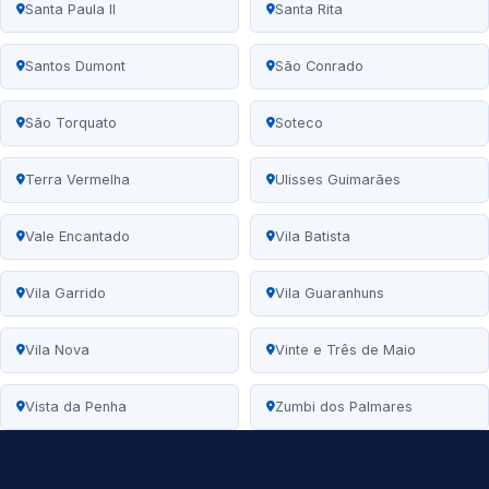
Santa Paula II
Santa Rita
Santos Dumont
São Conrado
São Torquato
Soteco
Terra Vermelha
Ulisses Guimarães
Vale Encantado
Vila Batista
Vila Garrido
Vila Guaranhuns
Vila Nova
Vinte e Três de Maio
Vista da Penha
Zumbi dos Palmares