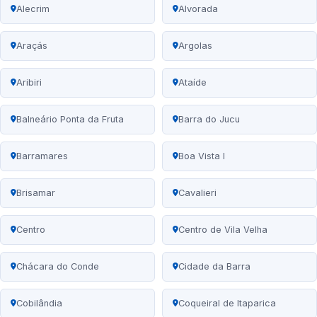
Alecrim
Alvorada
Araçás
Argolas
Aribiri
Ataíde
Balneário Ponta da Fruta
Barra do Jucu
Barramares
Boa Vista I
Brisamar
Cavalieri
Centro
Centro de Vila Velha
Chácara do Conde
Cidade da Barra
Cobilândia
Coqueiral de Itaparica