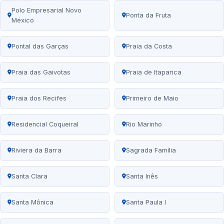
Polo Empresarial Novo
Ponta da Fruta
México
Pontal das Garças
Praia da Costa
Praia das Gaivotas
Praia de Itaparica
Praia dos Recifes
Primeiro de Maio
Residencial Coqueiral
Rio Marinho
Riviera da Barra
Sagrada Família
Santa Clara
Santa Inês
Santa Mônica
Santa Paula I