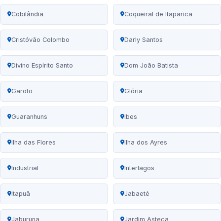
Cobilândia
Coqueiral de Itaparica
Cristóvão Colombo
Darly Santos
Divino Espírito Santo
Dom João Batista
Garoto
Glória
Guaranhuns
Ibes
Ilha das Flores
Ilha dos Ayres
Industrial
Interlagos
Itapuã
Jabaeté
Jaburuna
Jardim Asteca