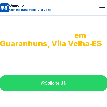
Guincho
Guincho para Moto, Vila Velha
Guincho para Moto
em
Guaranhuns, Vila Velha‑ES
Atendimento ágil e remoção de motos.
Equipe disponível próximo a você.
Solicite Já