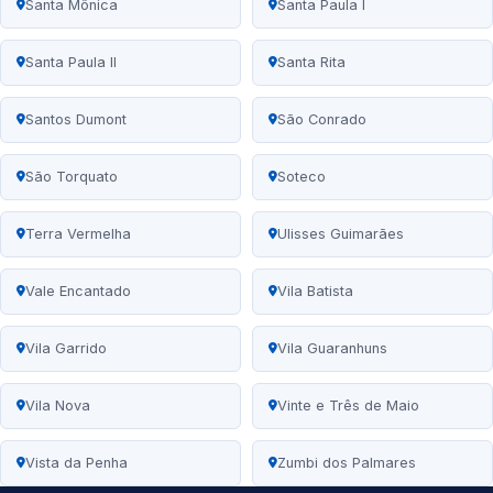
Santa Mônica
Santa Paula I
Santa Paula II
Santa Rita
Santos Dumont
São Conrado
São Torquato
Soteco
Terra Vermelha
Ulisses Guimarães
Vale Encantado
Vila Batista
Vila Garrido
Vila Guaranhuns
Vila Nova
Vinte e Três de Maio
Vista da Penha
Zumbi dos Palmares