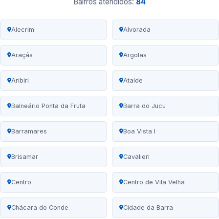
Bairros atendidos:
84
Alecrim
Alvorada
Araçás
Argolas
Aribiri
Ataíde
Balneário Ponta da Fruta
Barra do Jucu
Barramares
Boa Vista I
Brisamar
Cavalieri
Centro
Centro de Vila Velha
Chácara do Conde
Cidade da Barra