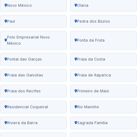
Novo México
Olaria
Paul
Pedra dos Búzios
Polo Empresarial Novo
Ponta da Fruta
México
Pontal das Garças
Praia da Costa
Praia das Gaivotas
Praia de Itaparica
Praia dos Recifes
Primeiro de Maio
Residencial Coqueiral
Rio Marinho
Riviera da Barra
Sagrada Família