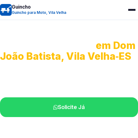
Guincho
Guincho para Moto, Vila Velha
Guincho para Moto
em Dom
João Batista, Vila Velha‑ES
Atendimento ágil e remoção de motos.
Equipe disponível próximo a você.
Solicite Já