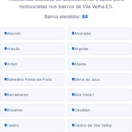
motocicletas nos bairros de Vila Velha‑ES.
Bairros atendidos:
84
Alecrim
Alvorada
Araçás
Argolas
Aribiri
Ataíde
Balneário Ponta da Fruta
Barra do Jucu
Barramares
Boa Vista I
Brisamar
Cavalieri
Centro
Centro de Vila Velha