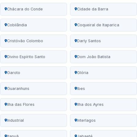
Chácara do Conde
Cidade da Barra
Cobilândia
Coqueiral de Itaparica
Cristóvão Colombo
Darly Santos
Divino Espírito Santo
Dom João Batista
Garoto
Glória
Guaranhuns
Ibes
Ilha das Flores
Ilha dos Ayres
Industrial
Interlagos
Itapuã
Jabaeté