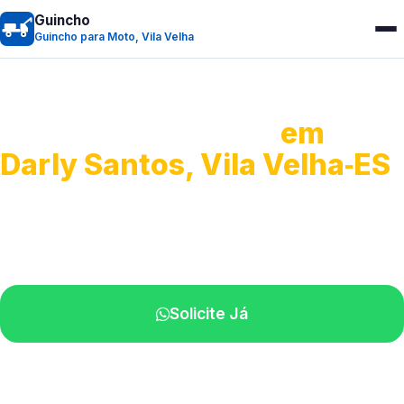
Guincho
Guincho para Moto, Vila Velha
Guincho para Moto
em
Darly Santos, Vila Velha‑ES
Atendimento ágil e remoção de motos.
Equipe disponível próximo a você.
Solicite Já