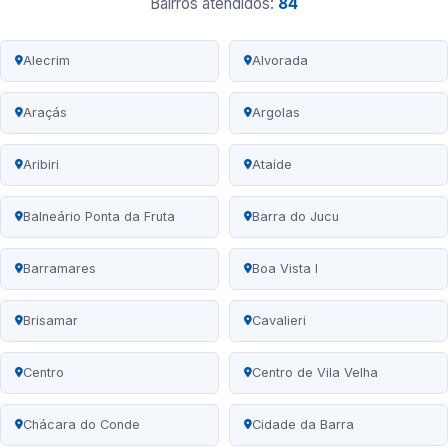
Bairros atendidos:
84
Alecrim
Alvorada
Araçás
Argolas
Aribiri
Ataíde
Balneário Ponta da Fruta
Barra do Jucu
Barramares
Boa Vista I
Brisamar
Cavalieri
Centro
Centro de Vila Velha
Chácara do Conde
Cidade da Barra