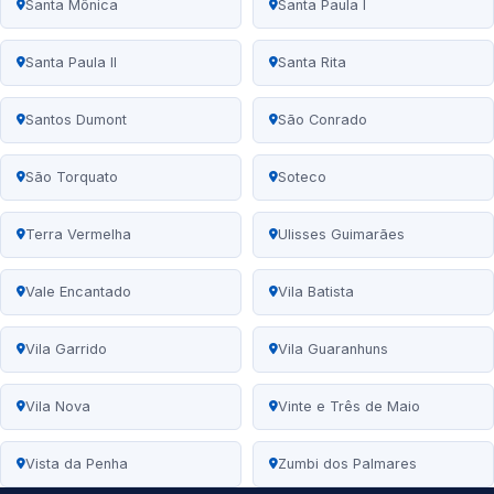
Santa Mônica
Santa Paula I
Santa Paula II
Santa Rita
Santos Dumont
São Conrado
São Torquato
Soteco
Terra Vermelha
Ulisses Guimarães
Vale Encantado
Vila Batista
Vila Garrido
Vila Guaranhuns
Vila Nova
Vinte e Três de Maio
Vista da Penha
Zumbi dos Palmares