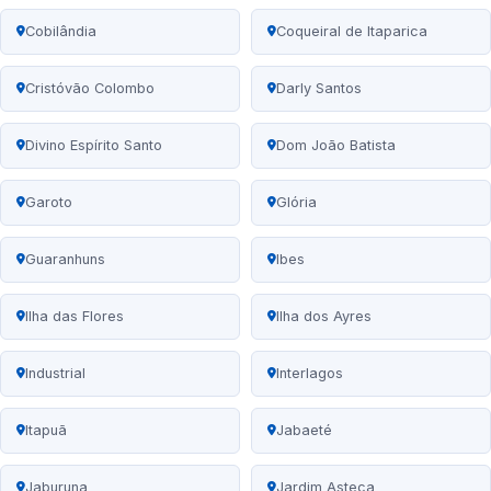
Cobilândia
Coqueiral de Itaparica
Cristóvão Colombo
Darly Santos
Divino Espírito Santo
Dom João Batista
Garoto
Glória
Guaranhuns
Ibes
Ilha das Flores
Ilha dos Ayres
Industrial
Interlagos
Itapuã
Jabaeté
Jaburuna
Jardim Asteca