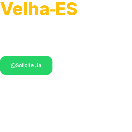
Velha‑ES
Atendimento ágil e remoção de motos.
Equipe disponível próximo a você.
Solicite Já