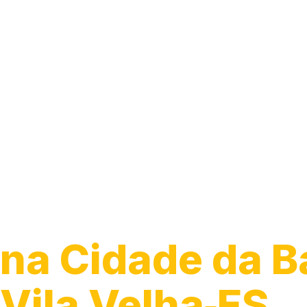
Guincho para 
na Cidade da B
Vila Velha‑ES