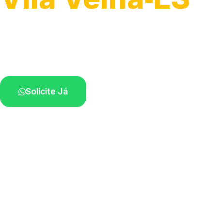
Atendimento ágil e remoção de motos.
Equipe disponível próximo a você.
Solicite Já