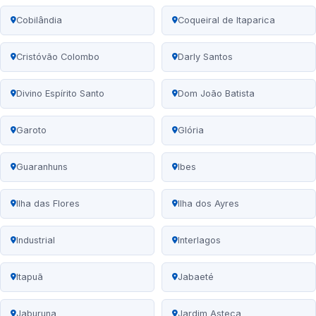
Cobilândia
Coqueiral de Itaparica
Cristóvão Colombo
Darly Santos
Divino Espírito Santo
Dom João Batista
Garoto
Glória
Guaranhuns
Ibes
Ilha das Flores
Ilha dos Ayres
Industrial
Interlagos
Itapuã
Jabaeté
Jaburuna
Jardim Asteca