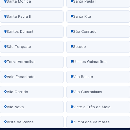
Santa Mônica
Santa Paula I
Santa Paula II
Santa Rita
Santos Dumont
São Conrado
São Torquato
Soteco
Terra Vermelha
Ulisses Guimarães
Vale Encantado
Vila Batista
Vila Garrido
Vila Guaranhuns
Vila Nova
Vinte e Três de Maio
Vista da Penha
Zumbi dos Palmares