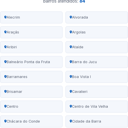
Bairros atendidos:
84
Alecrim
Alvorada
Araçás
Argolas
Aribiri
Ataíde
Balneário Ponta da Fruta
Barra do Jucu
Barramares
Boa Vista I
Brisamar
Cavalieri
Centro
Centro de Vila Velha
Chácara do Conde
Cidade da Barra