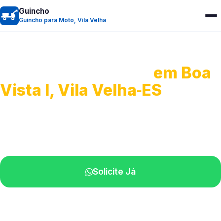
Guincho
Guincho para Moto, Vila Velha
Guincho para Moto
em Boa
Vista I, Vila Velha‑ES
Atendimento ágil e remoção de motos.
Equipe disponível próximo a você.
Solicite Já