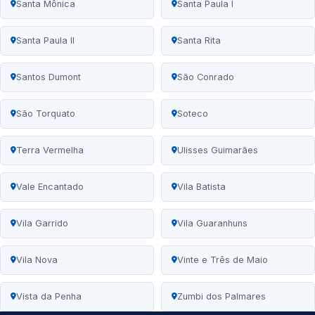
Santa Mônica
Santa Paula I
Santa Paula II
Santa Rita
Santos Dumont
São Conrado
São Torquato
Soteco
Terra Vermelha
Ulisses Guimarães
Vale Encantado
Vila Batista
Vila Garrido
Vila Guaranhuns
Vila Nova
Vinte e Três de Maio
Vista da Penha
Zumbi dos Palmares