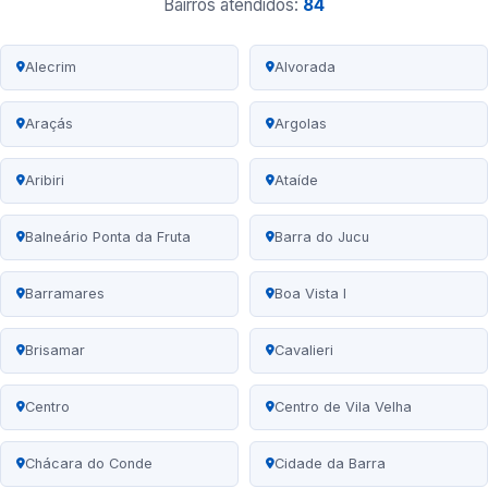
Bairros atendidos:
84
Alecrim
Alvorada
Araçás
Argolas
Aribiri
Ataíde
Balneário Ponta da Fruta
Barra do Jucu
Barramares
Boa Vista I
Brisamar
Cavalieri
Centro
Centro de Vila Velha
Chácara do Conde
Cidade da Barra