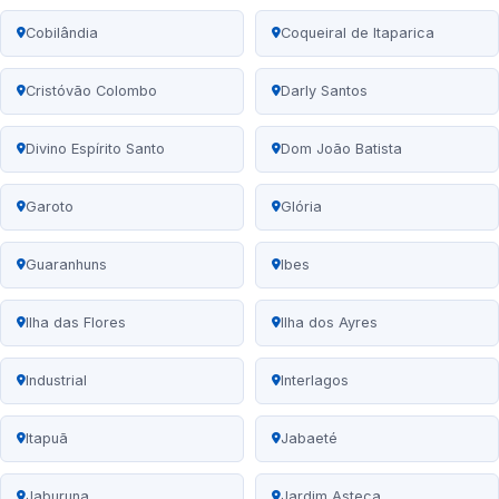
Cobilândia
Coqueiral de Itaparica
Cristóvão Colombo
Darly Santos
Divino Espírito Santo
Dom João Batista
Garoto
Glória
Guaranhuns
Ibes
Ilha das Flores
Ilha dos Ayres
Industrial
Interlagos
Itapuã
Jabaeté
Jaburuna
Jardim Asteca