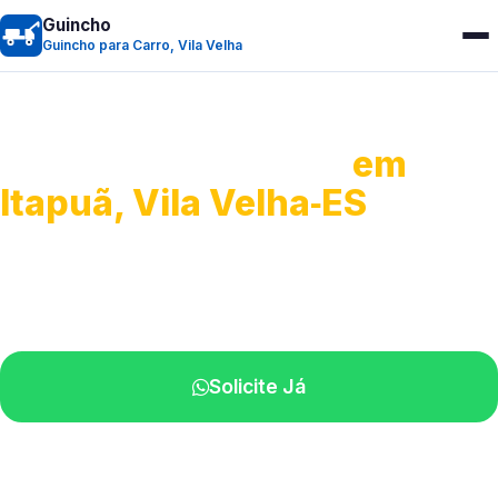
Guincho
Guincho para Carro, Vila Velha
Guincho para Carro
em
Itapuã, Vila Velha‑ES
Serviço ágil de transporte automotivo.
Equipe especializada perto de você.
Solicite Já