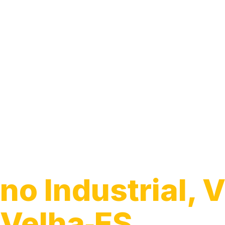
Guincho para C
no Industrial, V
Velha‑ES