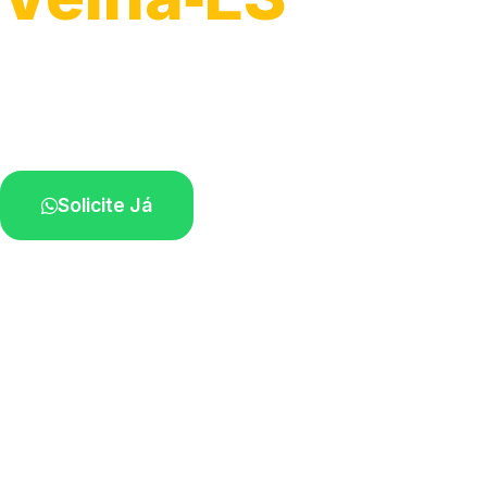
Serviço ágil de transporte automotivo.
Equipe especializada perto de você.
Solicite Já