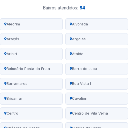
Bairros atendidos:
84
Alecrim
Alvorada
Araçás
Argolas
Aribiri
Ataíde
Balneário Ponta da Fruta
Barra do Jucu
Barramares
Boa Vista I
Brisamar
Cavalieri
Centro
Centro de Vila Velha