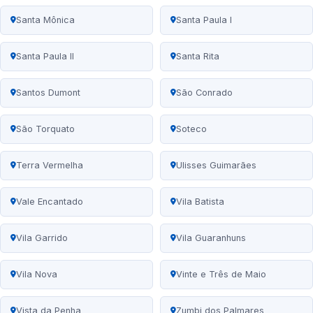
Santa Mônica
Santa Paula I
Santa Paula II
Santa Rita
Santos Dumont
São Conrado
São Torquato
Soteco
Terra Vermelha
Ulisses Guimarães
Vale Encantado
Vila Batista
Vila Garrido
Vila Guaranhuns
Vila Nova
Vinte e Três de Maio
Vista da Penha
Zumbi dos Palmares