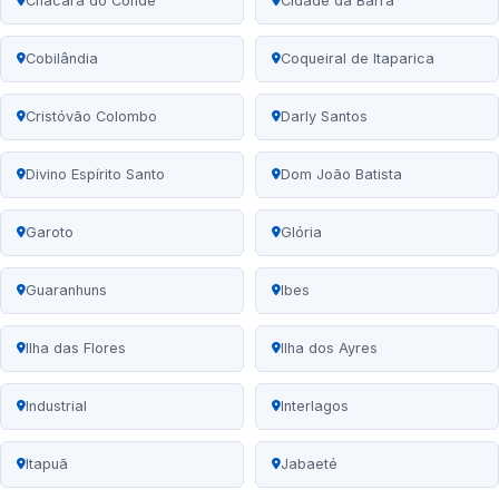
Chácara do Conde
Cidade da Barra
Cobilândia
Coqueiral de Itaparica
Cristóvão Colombo
Darly Santos
Divino Espírito Santo
Dom João Batista
Garoto
Glória
Guaranhuns
Ibes
Ilha das Flores
Ilha dos Ayres
Industrial
Interlagos
Itapuã
Jabaeté