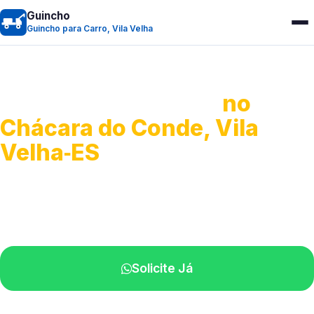
Guincho
Guincho para Carro, Vila Velha
Guincho para Carro
no
Chácara do Conde, Vila
Velha‑ES
Serviço ágil de transporte automotivo.
Equipe especializada perto de você.
Solicite Já