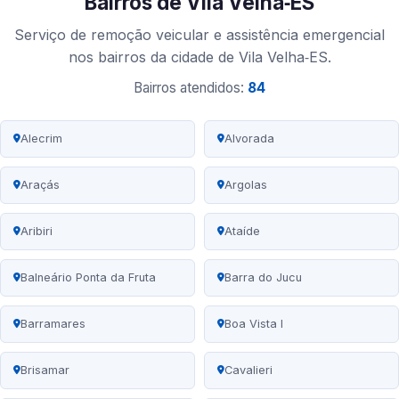
Bairros de Vila Velha‑ES
Serviço de remoção veicular e assistência emergencial
nos bairros da cidade de Vila Velha‑ES.
Bairros atendidos:
84
Alecrim
Alvorada
Araçás
Argolas
Aribiri
Ataíde
Balneário Ponta da Fruta
Barra do Jucu
Barramares
Boa Vista I
Brisamar
Cavalieri