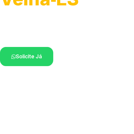
Serviço ágil de transporte automotivo.
Equipe especializada perto de você.
Solicite Já