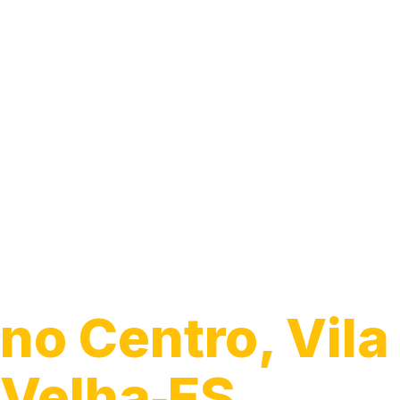
Guincho para C
no Centro, Vila
Velha‑ES