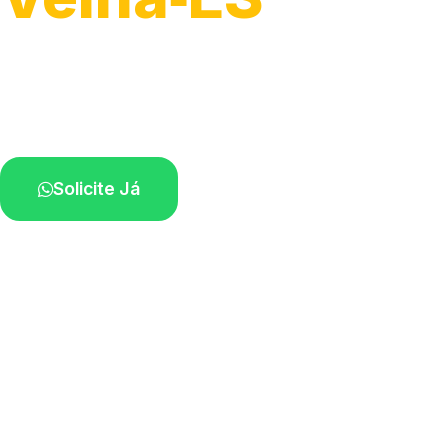
Serviço ágil de transporte automotivo.
Equipe especializada perto de você.
Solicite Já