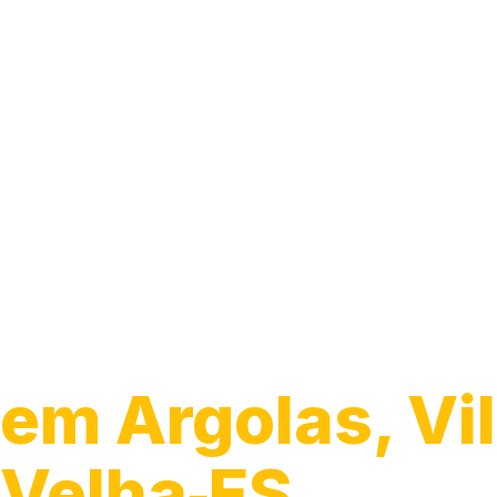
Guincho para C
em Argolas, Vi
Velha‑ES