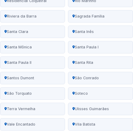
Residencial Coqueiral
Rio Marinho
Riviera da Barra
Sagrada Família
Santa Clara
Santa Inês
Santa Mônica
Santa Paula I
Santa Paula II
Santa Rita
Santos Dumont
São Conrado
São Torquato
Soteco
Terra Vermelha
Ulisses Guimarães
Vale Encantado
Vila Batista