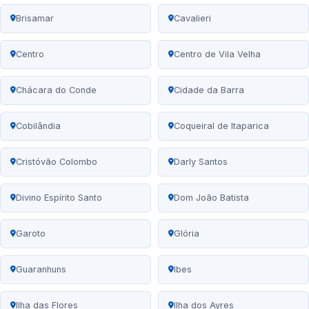
Brisamar
Cavalieri
Centro
Centro de Vila Velha
Chácara do Conde
Cidade da Barra
Cobilândia
Coqueiral de Itaparica
Cristóvão Colombo
Darly Santos
Divino Espírito Santo
Dom João Batista
Garoto
Glória
Guaranhuns
Ibes
Ilha das Flores
Ilha dos Ayres