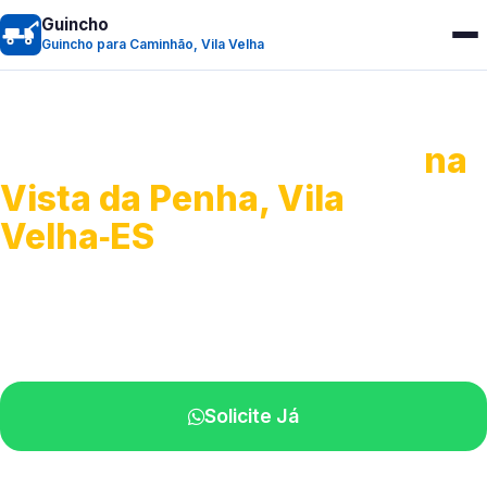
Guincho
Guincho para Caminhão, Vila Velha
Guincho para Caminhão
na
Vista da Penha, Vila
Velha‑ES
Atendimento de apoio a veículos grandes.
Profissionais qualificados na sua região.
Solicite Já