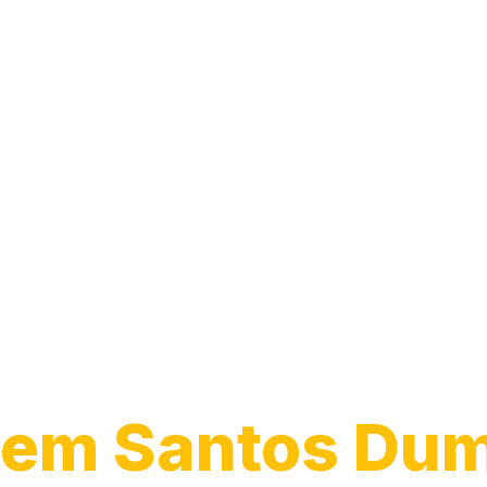
Guincho para
Caminhão
em Santos Dum