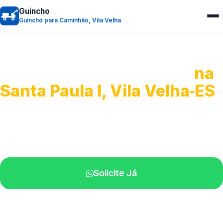
Guincho
Guincho para Caminhão, Vila Velha
Guincho para Caminhão
na
Santa Paula I, Vila Velha‑ES
Atendimento de apoio a veículos grandes.
Profissionais qualificados na sua região.
Solicite Já