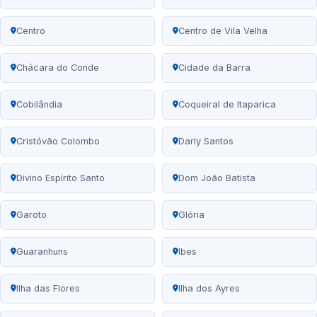
Centro
Centro de Vila Velha
Chácara do Conde
Cidade da Barra
Cobilândia
Coqueiral de Itaparica
Cristóvão Colombo
Darly Santos
Divino Espírito Santo
Dom João Batista
Garoto
Glória
Guaranhuns
Ibes
Ilha das Flores
Ilha dos Ayres