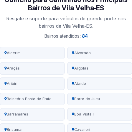
Bairros de Vila Velha‑ES
Resgate e suporte para veículos de grande porte nos
bairros de Vila Velha‑ES.
Bairros atendidos:
84
Alecrim
Alvorada
Araçás
Argolas
Aribiri
Ataíde
Balneário Ponta da Fruta
Barra do Jucu
Barramares
Boa Vista I
Brisamar
Cavalieri