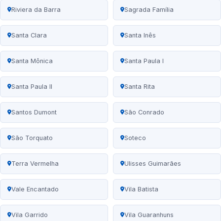
Riviera da Barra
Sagrada Família
Santa Clara
Santa Inês
Santa Mônica
Santa Paula I
Santa Paula II
Santa Rita
Santos Dumont
São Conrado
São Torquato
Soteco
Terra Vermelha
Ulisses Guimarães
Vale Encantado
Vila Batista
Vila Garrido
Vila Guaranhuns