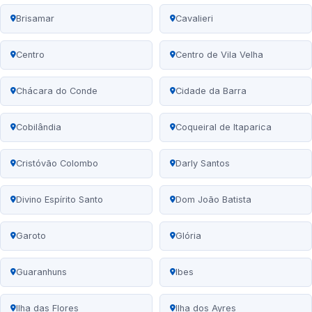
Brisamar
Cavalieri
Centro
Centro de Vila Velha
Chácara do Conde
Cidade da Barra
Cobilândia
Coqueiral de Itaparica
Cristóvão Colombo
Darly Santos
Divino Espírito Santo
Dom João Batista
Garoto
Glória
Guaranhuns
Ibes
Ilha das Flores
Ilha dos Ayres