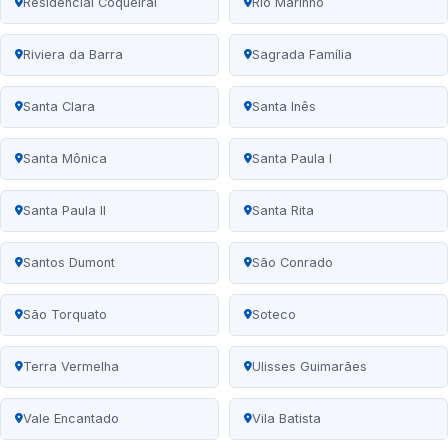
Residencial Coqueiral
Rio Marinho
Riviera da Barra
Sagrada Família
Santa Clara
Santa Inês
Santa Mônica
Santa Paula I
Santa Paula II
Santa Rita
Santos Dumont
São Conrado
São Torquato
Soteco
Terra Vermelha
Ulisses Guimarães
Vale Encantado
Vila Batista