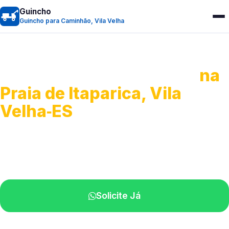
Guincho
Guincho para Caminhão, Vila Velha
Guincho para Caminhão
na
Praia de Itaparica, Vila
Velha‑ES
Atendimento de apoio a veículos grandes.
Profissionais qualificados na sua região.
Solicite Já