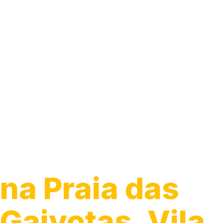
Guincho para
Caminhão
na Praia das
Gaivotas, Vila