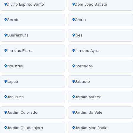
Divino Espírito Santo
Dom João Batista
Garoto
Glória
Guaranhuns
Ibes
Ilha das Flores
Ilha dos Ayres
Industrial
Interlagos
Itapuã
Jabaeté
Jaburuna
Jardim Asteca
Jardim Colorado
Jardim do Vale
Jardim Guadalajara
Jardim Marilândia