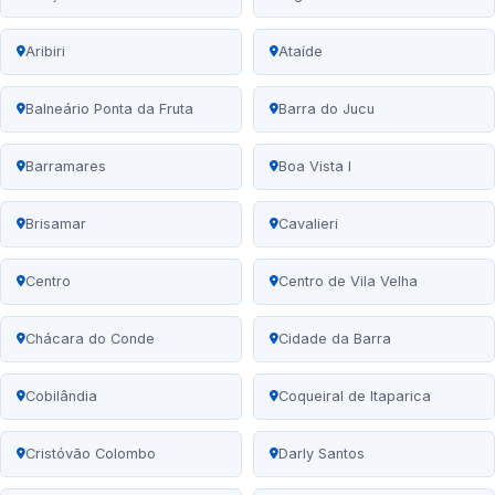
Aribiri
Ataíde
Balneário Ponta da Fruta
Barra do Jucu
Barramares
Boa Vista I
Brisamar
Cavalieri
Centro
Centro de Vila Velha
Chácara do Conde
Cidade da Barra
Cobilândia
Coqueiral de Itaparica
Cristóvão Colombo
Darly Santos