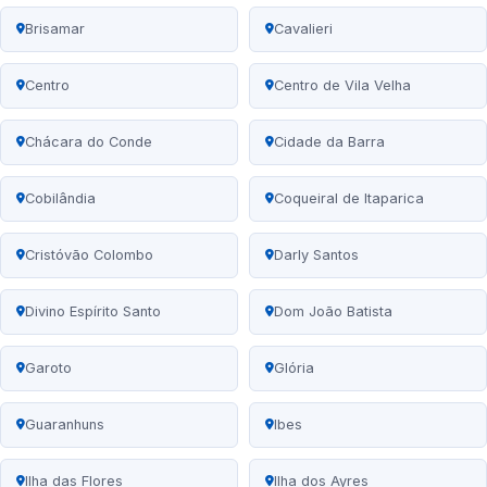
Brisamar
Cavalieri
Centro
Centro de Vila Velha
Chácara do Conde
Cidade da Barra
Cobilândia
Coqueiral de Itaparica
Cristóvão Colombo
Darly Santos
Divino Espírito Santo
Dom João Batista
Garoto
Glória
Guaranhuns
Ibes
Ilha das Flores
Ilha dos Ayres