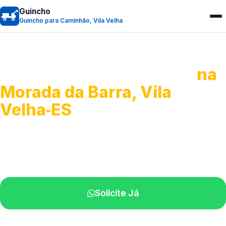
Guincho
Guincho para Caminhão, Vila Velha
Guincho para Caminhão
na
Morada da Barra, Vila
Velha‑ES
Atendimento de apoio a veículos grandes.
Profissionais qualificados na sua região.
Solicite Já