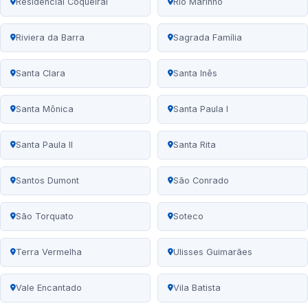
Residencial Coqueiral
Rio Marinho
Riviera da Barra
Sagrada Família
Santa Clara
Santa Inês
Santa Mônica
Santa Paula I
Santa Paula II
Santa Rita
Santos Dumont
São Conrado
São Torquato
Soteco
Terra Vermelha
Ulisses Guimarães
Vale Encantado
Vila Batista