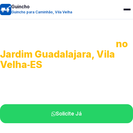
Guincho
Guincho para Caminhão, Vila Velha
Guincho para Caminhão
no
Jardim Guadalajara, Vila
Velha‑ES
Atendimento de apoio a veículos grandes.
Profissionais qualificados na sua região.
Solicite Já