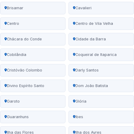
Brisamar
Cavalieri
Centro
Centro de Vila Velha
Chácara do Conde
Cidade da Barra
Cobilândia
Coqueiral de Itaparica
Cristóvão Colombo
Darly Santos
Divino Espírito Santo
Dom João Batista
Garoto
Glória
Guaranhuns
Ibes
Ilha das Flores
Ilha dos Ayres