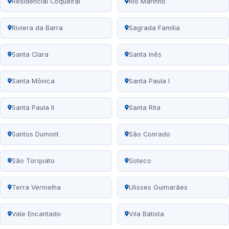
Residencial Coqueiral
Rio Marinho
Riviera da Barra
Sagrada Família
Santa Clara
Santa Inês
Santa Mônica
Santa Paula I
Santa Paula II
Santa Rita
Santos Dumont
São Conrado
São Torquato
Soteco
Terra Vermelha
Ulisses Guimarães
Vale Encantado
Vila Batista