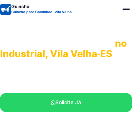
Guincho
Guincho para Caminhão, Vila Velha
Guincho para Caminhão
no
Industrial, Vila Velha‑ES
Atendimento de apoio a veículos grandes.
Profissionais qualificados na sua região.
Solicite Já