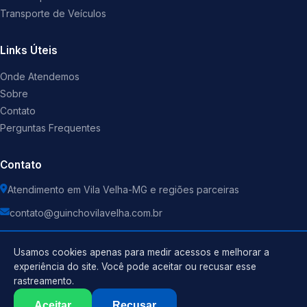
Transporte de Veículos
Links Úteis
Onde Atendemos
Sobre
Contato
Perguntas Frequentes
Contato
Atendimento em Vila Velha-MG e regiões parceiras
contato@guinchovilavelha.com.br
Usamos cookies apenas para medir acessos e melhorar a
experiência do site. Você pode aceitar ou recusar esse
rastreamento.
Política de Privacidade
©
2026
Guincho
. Todos os direitos reservados.
Termos de Uso
Aceitar
Recusar