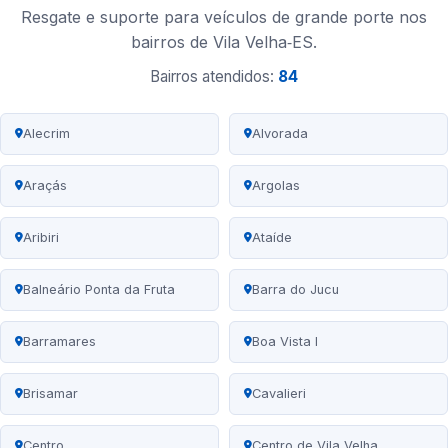
Resgate e suporte para veículos de grande porte nos
bairros de Vila Velha‑ES.
Bairros atendidos:
84
Alecrim
Alvorada
Araçás
Argolas
Aribiri
Ataíde
Balneário Ponta da Fruta
Barra do Jucu
Barramares
Boa Vista I
Brisamar
Cavalieri
Centro
Centro de Vila Velha