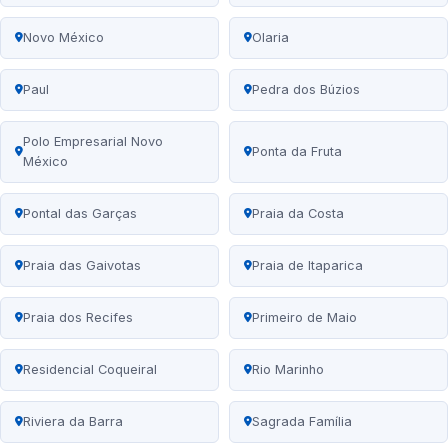
Novo México
Olaria
Paul
Pedra dos Búzios
Polo Empresarial Novo
Ponta da Fruta
México
Pontal das Garças
Praia da Costa
Praia das Gaivotas
Praia de Itaparica
Praia dos Recifes
Primeiro de Maio
Residencial Coqueiral
Rio Marinho
Riviera da Barra
Sagrada Família