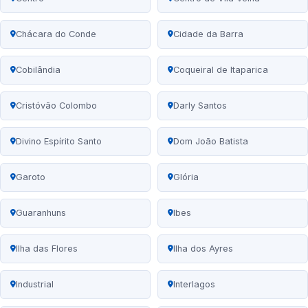
Chácara do Conde
Cidade da Barra
Cobilândia
Coqueiral de Itaparica
Cristóvão Colombo
Darly Santos
Divino Espírito Santo
Dom João Batista
Garoto
Glória
Guaranhuns
Ibes
Ilha das Flores
Ilha dos Ayres
Industrial
Interlagos