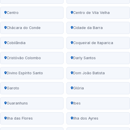
Centro
Centro de Vila Velha
Chácara do Conde
Cidade da Barra
Cobilândia
Coqueiral de Itaparica
Cristóvão Colombo
Darly Santos
Divino Espírito Santo
Dom João Batista
Garoto
Glória
Guaranhuns
Ibes
Ilha das Flores
Ilha dos Ayres