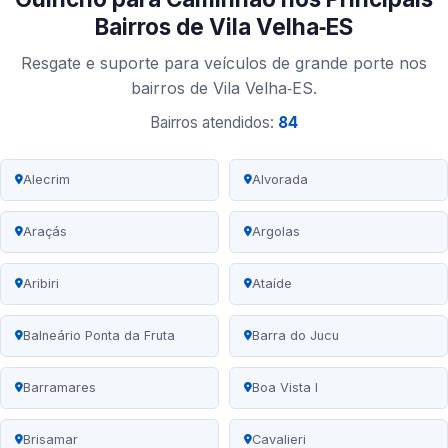
Bairros de Vila Velha‑ES
Resgate e suporte para veículos de grande porte nos
bairros de Vila Velha‑ES.
Bairros atendidos:
84
Alecrim
Alvorada
Araçás
Argolas
Aribiri
Ataíde
Balneário Ponta da Fruta
Barra do Jucu
Barramares
Boa Vista I
Brisamar
Cavalieri