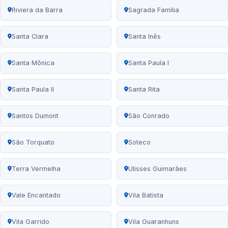
Riviera da Barra
Sagrada Família
Santa Clara
Santa Inês
Santa Mônica
Santa Paula I
Santa Paula II
Santa Rita
Santos Dumont
São Conrado
São Torquato
Soteco
Terra Vermelha
Ulisses Guimarães
Vale Encantado
Vila Batista
Vila Garrido
Vila Guaranhuns