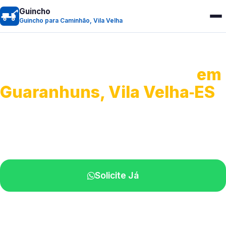
Guincho
Guincho para Caminhão, Vila Velha
Guincho para Caminhão
em
Guaranhuns, Vila Velha‑ES
Atendimento de apoio a veículos grandes.
Profissionais qualificados na sua região.
Solicite Já