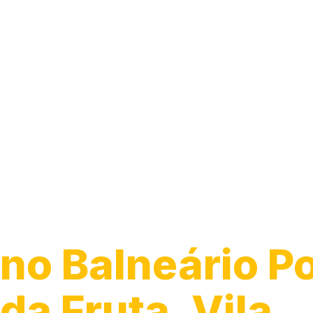
Guincho para
Caminhão
no Balneário P
da Fruta, Vila